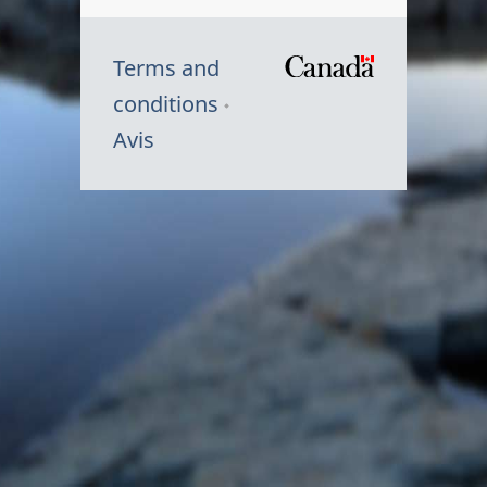
Terms and
/
conditions
Symbole
Avis
du
gouvernem
du
Canada