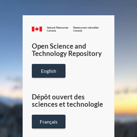
Canada.ca
/
Gouverneme
Open Science and
du
Technology Repository
Canada
English
Dépôt ouvert des
sciences et technologie
Français