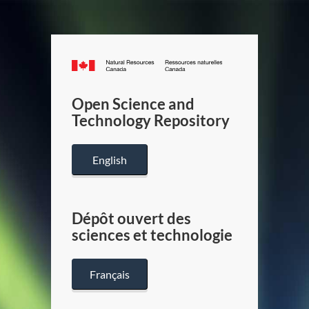
Canada.ca
/
Gouverneme
Open Science and
du
Technology Repository
Canada
English
Dépôt ouvert des
sciences et technologie
Français