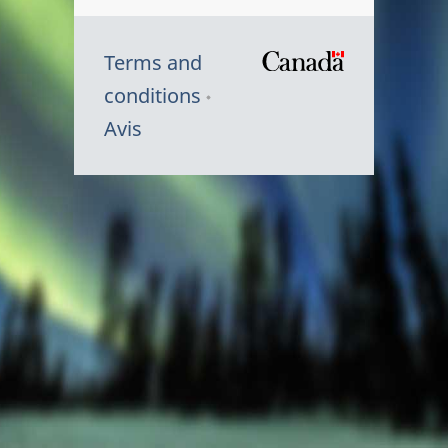
Terms and
/
conditions
Symbole
Avis
du
gouvernem
du
Canada