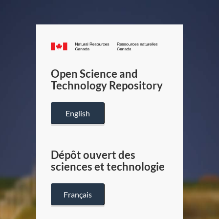
Canada.ca
/
Gouverneme
Open Science and
du
Technology Repository
Canada
English
Dépôt ouvert des
sciences et technologie
Français