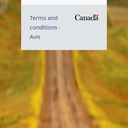
Terms and
/
conditions
Symbole
Avis
du
gouvernem
du
Canada