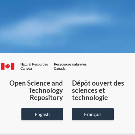
Canada.ca
/
Gouvernement
Open Science and
Dépôt ouvert des
du
Technology
sciences et
Canada
Repository
technologie
English
Français