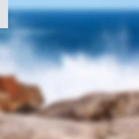
/
Symbole
du
gouvernement
du
Canada