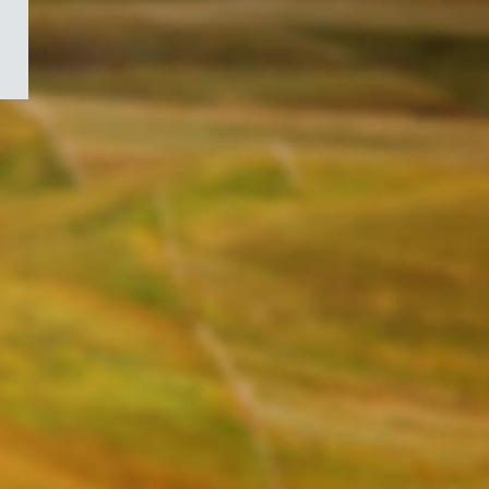
/
Symbole
du
gouvernement
du
Canada