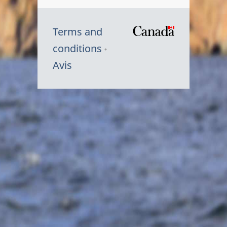
Terms and
/
conditions
Symbole
Avis
du
gouvernem
du
Canada