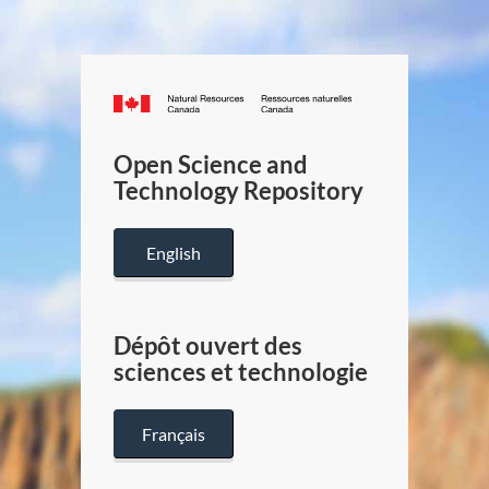
Canada.ca
/
Gouverneme
Open Science and
du
Technology Repository
Canada
English
Dépôt ouvert des
sciences et technologie
Français