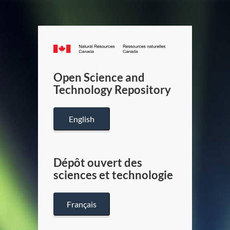
Canada.ca
/
Gouverneme
Open Science and
du
Technology Repository
Canada
English
Dépôt ouvert des
sciences et technologie
Français