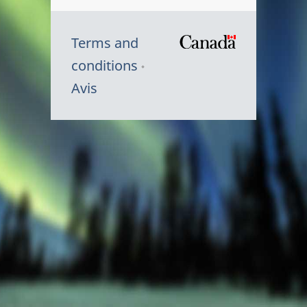
Terms and
/
conditions
Symbole
Avis
du
gouvernem
du
Canada