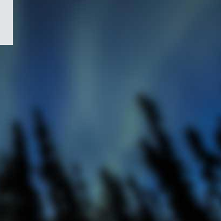
/
Symbole
du
gouvernement
du
Canada