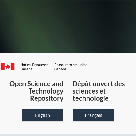
Canada.ca
/
Gouvernement
Open Science and
Dépôt ouvert des
du
Technology
sciences et
Canada
Repository
technologie
English
Français