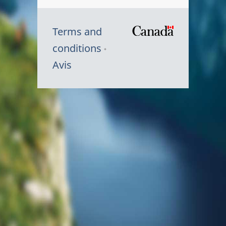
Terms and
/
conditions
Symbole
Avis
du
gouvernem
du
Canada