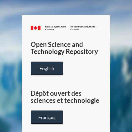
Canada.ca
/
Gouverneme
Open Science and
du
Technology Repository
Canada
English
Dépôt ouvert des
sciences et technologie
Français