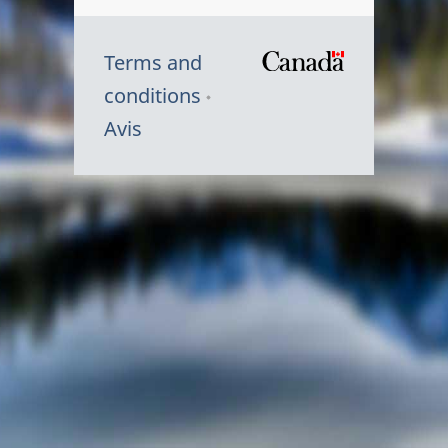
Terms and
/
conditions
Symbole
Avis
du
gouvernem
du
Canada