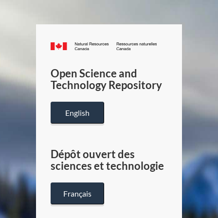
Canada.ca
/
Gouverneme
Open Science and
du
Technology Repository
Canada
English
Dépôt ouvert des
sciences et technologie
Français