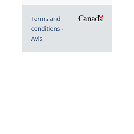
Terms and
/
conditions
Symbole
Avis
du
gouvernem
du
Canada