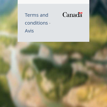
Terms and
/
conditions
Symbole
Avis
du
gouvernem
du
Canada