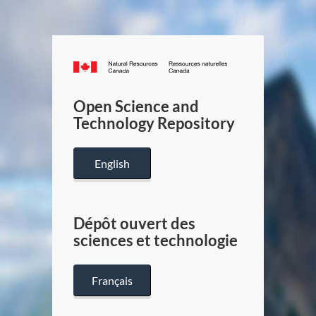
Canada.ca
/
Gouverneme
Open Science and
du
Technology Repository
Canada
English
Dépôt ouvert des
sciences et technologie
Français