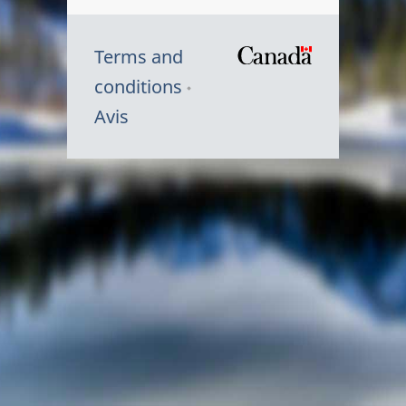
Terms and
/
conditions
Symbole
Avis
du
gouvernem
du
Canada