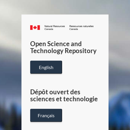
Canada.ca
/
Gouverneme
Open Science and
du
Technology Repository
Canada
English
Dépôt ouvert des
sciences et technologie
Français