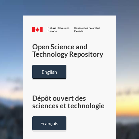
Canada.ca
/
Gouverneme
Open Science and
du
Technology Repository
Canada
English
Dépôt ouvert des
sciences et technologie
Français