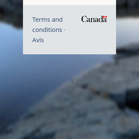
Terms and
/
conditions
Symbole
Avis
du
gouvernem
du
Canada