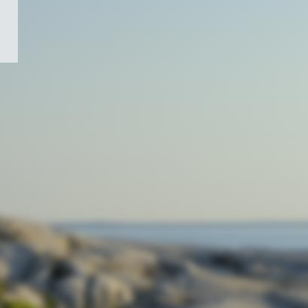
/
Symbole
du
gouvernement
du
Canada