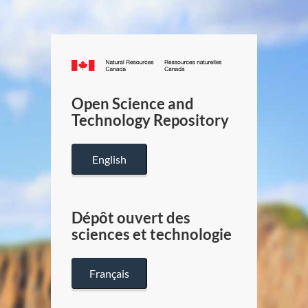
Canada.ca
/
Gouverneme
Open Science and
du
Technology Repository
Canada
English
Dépôt ouvert des
sciences et technologie
Français