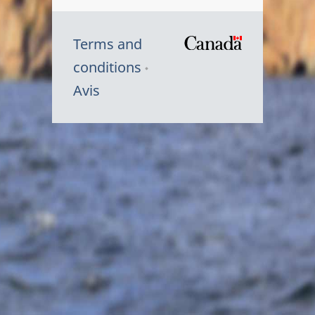
Terms and
/
conditions
Symbole
Avis
du
gouvernem
du
Canada