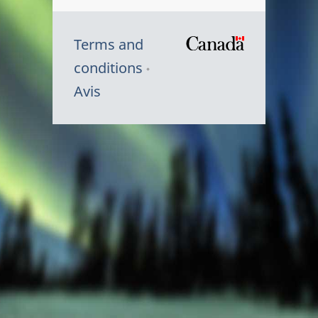
Terms and
/
conditions
Symbole
Avis
du
gouvernem
du
Canada