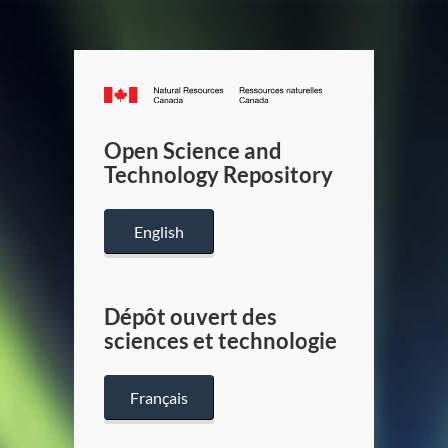
Canada.ca
/
Gouverneme
Open Science and
du
Technology Repository
Canada
English
Dépôt ouvert des
sciences et technologie
Français