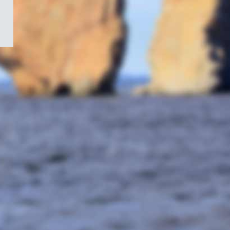
/
Symbole
du
gouvernement
du
Canada