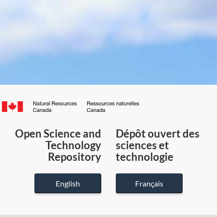
Canada.ca
/
Gouvernement
Open Science and
Dépôt ouvert des
du
Technology
sciences et
Canada
Repository
technologie
English
Français