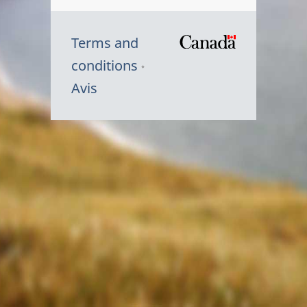
Terms and
/
conditions
Symbole
Avis
du
gouvernem
du
Canada