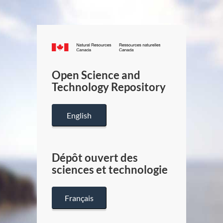
Canada.ca
/
Gouverneme
Open Science and
du
Technology Repository
Canada
English
Dépôt ouvert des
sciences et technologie
Français