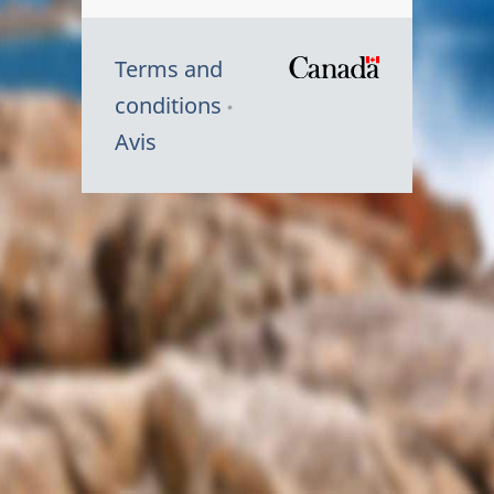
Terms and
/
conditions
Symbole
Avis
du
gouvernem
du
Canada