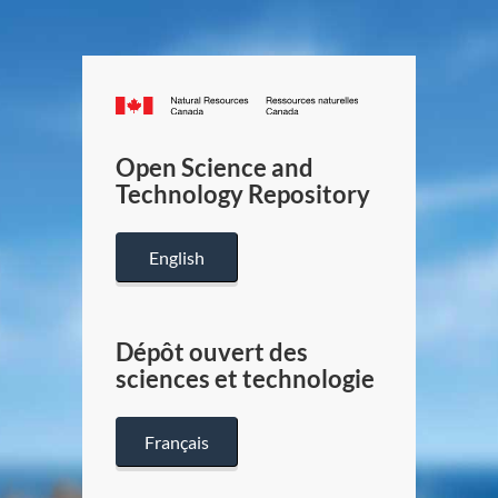
Canada.ca
/
Gouverneme
Open Science and
du
Technology Repository
Canada
English
Dépôt ouvert des
sciences et technologie
Français