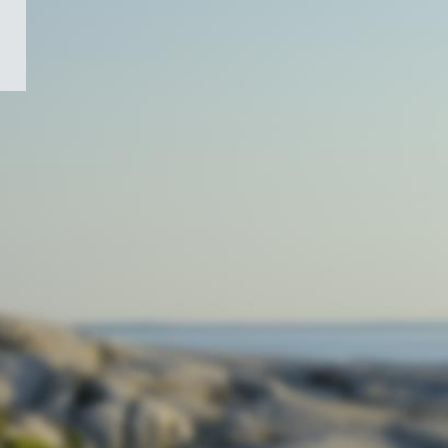
/
Symbole
du
gouvernement
du
Canada