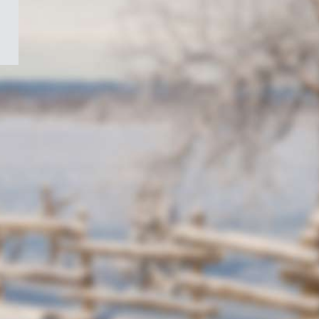
/
Symbole
du
gouvernement
du
Canada