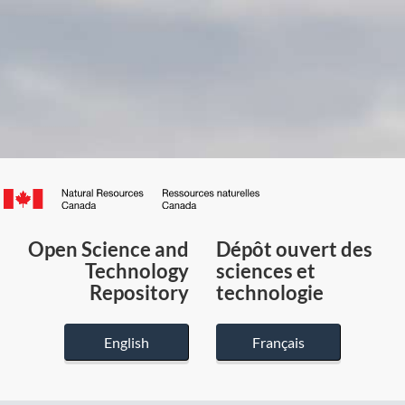
Canada.ca
/
Gouvernement
Open Science and
Dépôt ouvert des
du
Technology
sciences et
Canada
Repository
technologie
English
Français