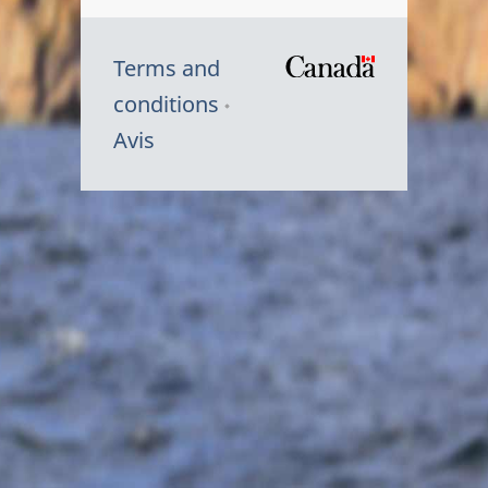
Terms and
/
conditions
Symbole
Avis
du
gouvernem
du
Canada