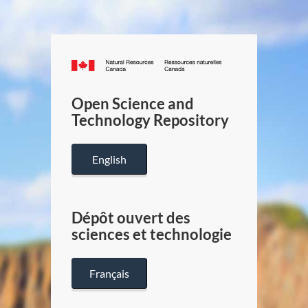
Canada.ca
/
Gouverneme
Open Science and
du
Technology Repository
Canada
English
Dépôt ouvert des
sciences et technologie
Français