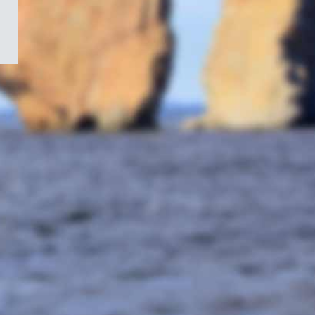
/
Symbole
du
gouvernement
du
Canada