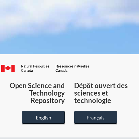
Canada.ca
/
Gouvernement
Open Science and
Dépôt ouvert des
du
Technology
sciences et
Canada
Repository
technologie
English
Français