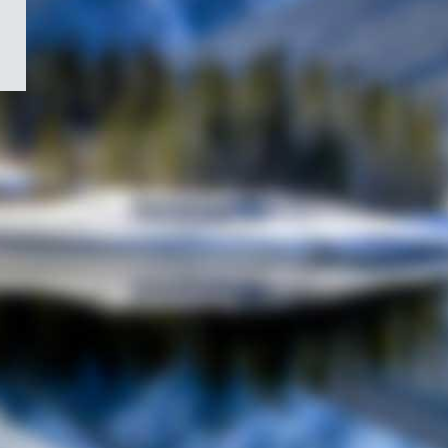
/
Symbole
du
gouvernement
du
Canada