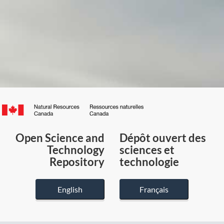
Canada.ca
/
Gouvernement
Open Science and
Dépôt ouvert des
du
Technology
sciences et
Canada
Repository
technologie
English
Français