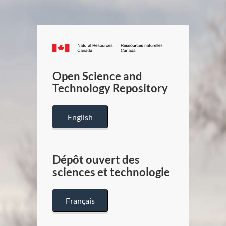
Canada.ca
/
Gouverneme
Open Science and
du
Technology Repository
Canada
English
Dépôt ouvert des
sciences et technologie
Français