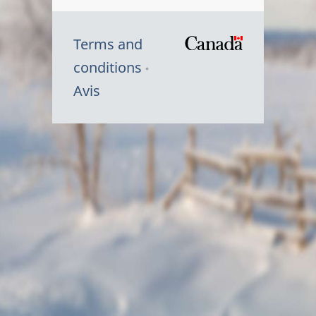
Terms and
/
conditions
Symbole
Avis
du
gouvernem
du
Canada