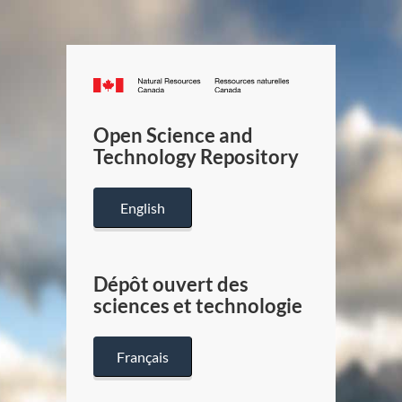
Canada.ca
/
Gouverneme
Open Science and
du
Technology Repository
Canada
English
Dépôt ouvert des
sciences et technologie
Français