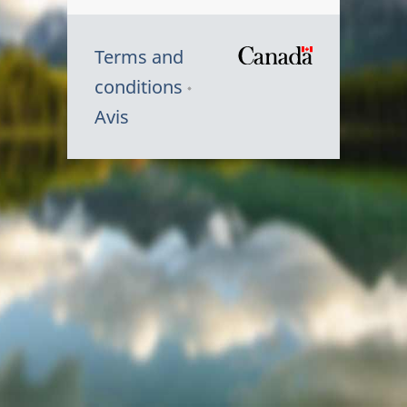
Terms and
/
conditions
Symbole
Avis
du
gouvernem
du
Canada