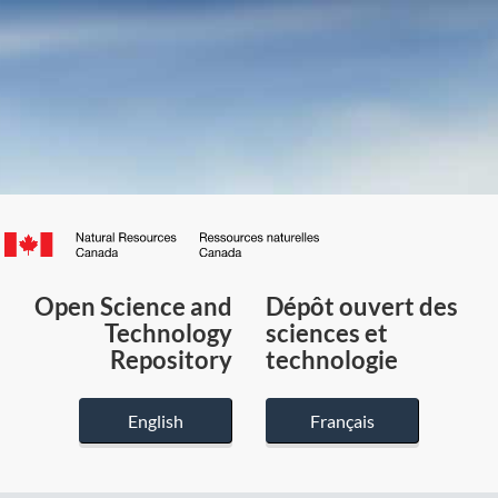
Canada.ca
/
Gouvernement
Open Science and
Dépôt ouvert des
du
Technology
sciences et
Canada
Repository
technologie
English
Français