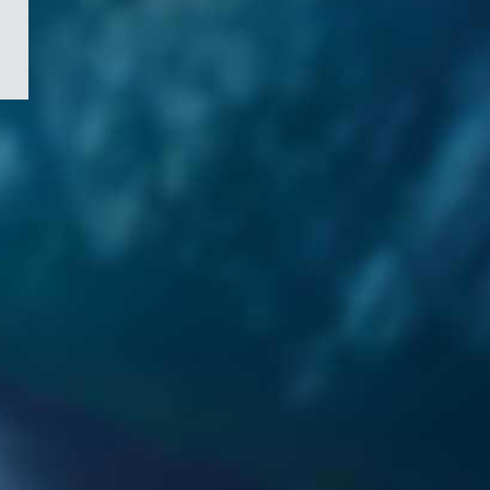
/
Symbole
du
gouvernement
du
Canada