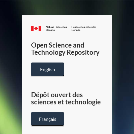
Canada.ca
/
Gouverneme
Open Science and
du
Technology Repository
Canada
English
Dépôt ouvert des
sciences et technologie
Français