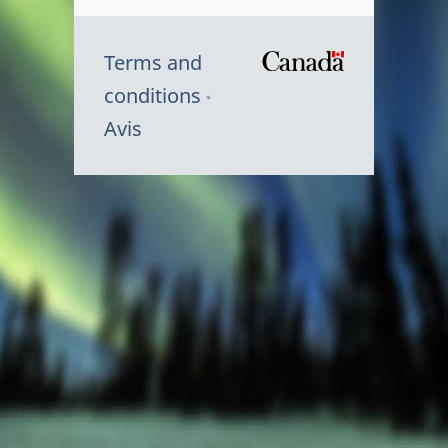
Terms and
/
conditions
Symbole
Avis
du
gouvernem
du
Canada