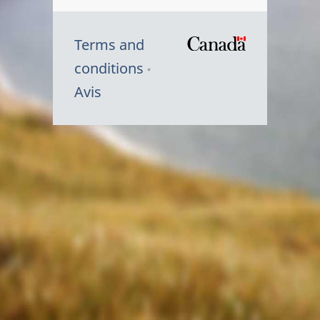
Terms and
/
conditions
Symbole
Avis
du
gouvernem
du
Canada