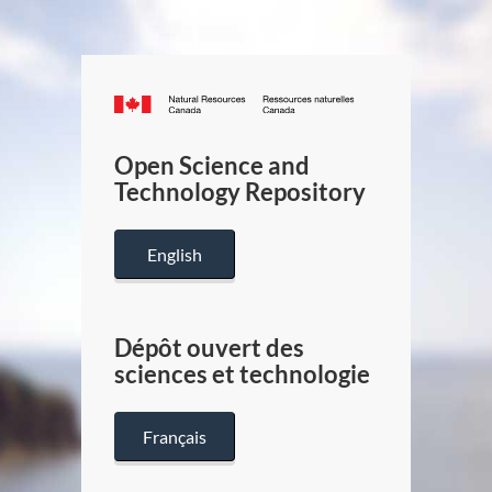
Canada.ca
/
Gouverneme
Open Science and
du
Technology Repository
Canada
English
Dépôt ouvert des
sciences et technologie
Français