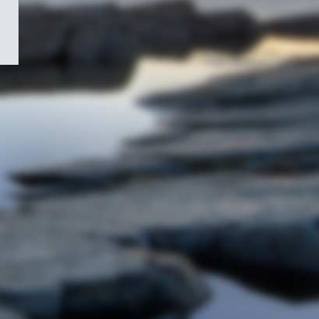
/
Symbole
du
gouvernement
du
Canada