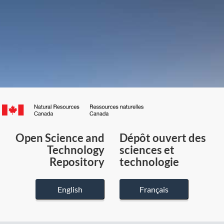
Canada.ca
/
Gouvernement
Open Science and
Dépôt ouvert des
du
Technology
sciences et
Canada
Repository
technologie
English
Français