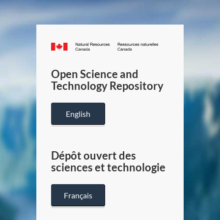
Canada.ca
/
Gouverneme
Open Science and
du
Technology Repository
Canada
English
Dépôt ouvert des
sciences et technologie
Français