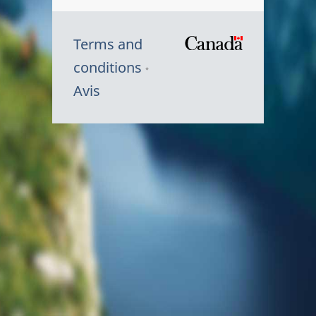
Terms and
/
conditions
Symbole
Avis
du
gouvernem
du
Canada