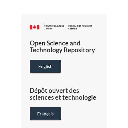
Canada.ca
/
Gouverneme
Open Science and
du
Technology Repository
Canada
English
Dépôt ouvert des
sciences et technologie
Français