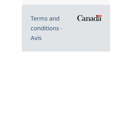
Terms and
/
conditions
Symbole
Avis
du
gouvernem
du
Canada