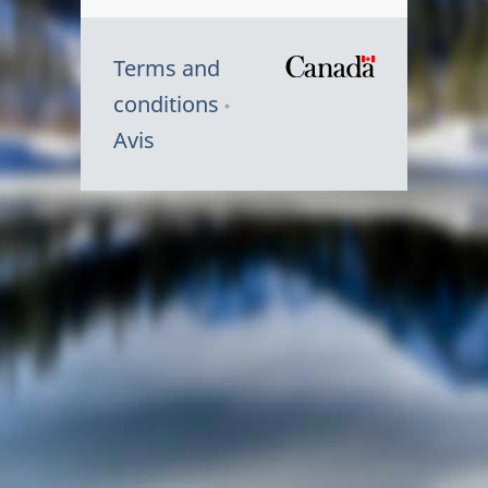
Terms and
/
conditions
Symbole
Avis
du
gouvernem
du
Canada