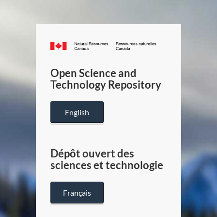
Canada.ca
/
Gouverneme
Open Science and
du
Technology Repository
Canada
English
Dépôt ouvert des
sciences et technologie
Français