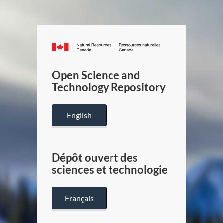
Canada.ca
/
Gouverneme
Open Science and
du
Technology Repository
Canada
English
Dépôt ouvert des
sciences et technologie
Français