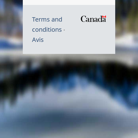
Terms and
/
conditions
Symbole
Avis
du
gouvernem
du
Canada