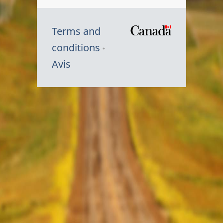
Terms and
/
conditions
Symbole
Avis
du
gouvernem
du
Canada