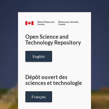
Canada.ca
/
Gouverneme
Open Science and
du
Technology Repository
Canada
English
Dépôt ouvert des
sciences et technologie
Français