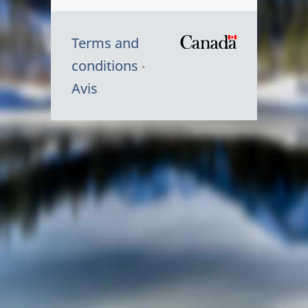
Terms and
/
conditions
Symbole
Avis
du
gouvernem
du
Canada