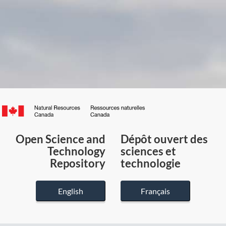
Canada.ca
/
Gouvernement
Open Science and
Dépôt ouvert des
du
Technology
sciences et
Canada
Repository
technologie
English
Français