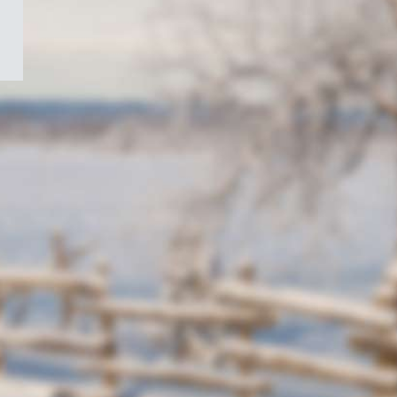
/
Symbole
du
gouvernement
du
Canada