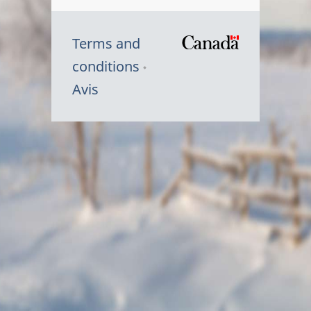
Terms and
/
conditions
Symbole
Avis
du
gouvernem
du
Canada