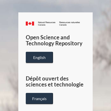
Canada.ca
/
Gouverneme
Open Science and
du
Technology Repository
Canada
English
Dépôt ouvert des
sciences et technologie
Français