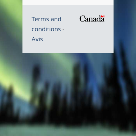
Terms and
/
conditions
Symbole
Avis
du
gouvernem
du
Canada