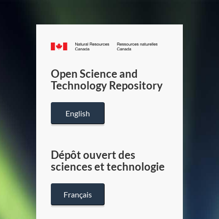
Canada.ca
/
Gouverneme
Open Science and
du
Technology Repository
Canada
English
Dépôt ouvert des
sciences et technologie
Français