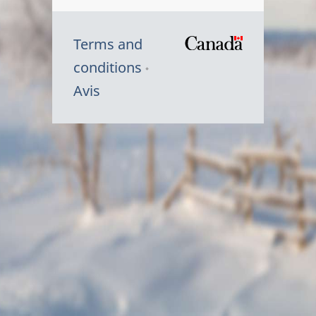
Terms and
/
conditions
Symbole
Avis
du
gouvernem
du
Canada