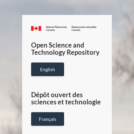
Canada.ca
/
Gouverneme
Open Science and
du
Technology Repository
Canada
English
Dépôt ouvert des
sciences et technologie
Français