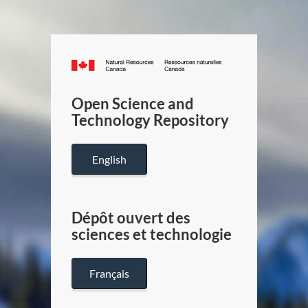
Canada.ca
/
Gouverneme
Open Science and
du
Technology Repository
Canada
English
Dépôt ouvert des
sciences et technologie
Français