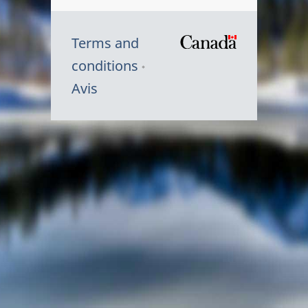
Terms and
/
conditions
Symbole
Avis
du
gouvernem
du
Canada