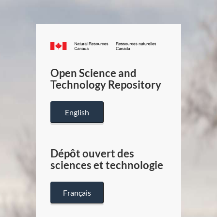
Canada.ca
/
Gouverneme
Open Science and
du
Technology Repository
Canada
English
Dépôt ouvert des
sciences et technologie
Français