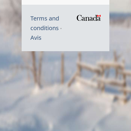
Terms and
/
conditions
Symbole
Avis
du
gouvernem
du
Canada