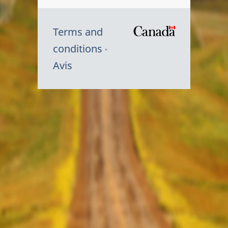
Terms and
/
conditions
Symbole
Avis
du
gouvernem
du
Canada