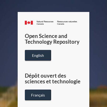
Canada.ca
/
Gouverneme
Open Science and
du
Technology Repository
Canada
English
Dépôt ouvert des
sciences et technologie
Français