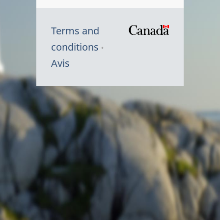
Terms and
/
conditions
Symbole
Avis
du
gouvernem
du
Canada