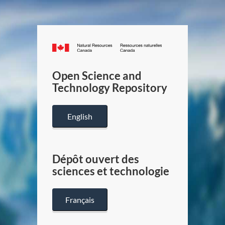
Canada.ca
/
Gouverneme
Open Science and
du
Technology Repository
Canada
English
Dépôt ouvert des
sciences et technologie
Français