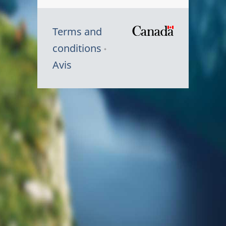
Terms and
/
conditions
Symbole
Avis
du
gouvernem
du
Canada