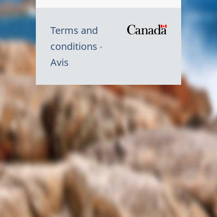
Terms and
/
conditions
Symbole
Avis
du
gouvernem
du
Canada