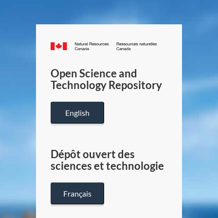
Canada.ca
/
Gouverneme
Open Science and
du
Technology Repository
Canada
English
Dépôt ouvert des
sciences et technologie
Français