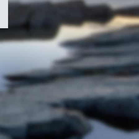
/
Symbole
du
gouvernement
du
Canada