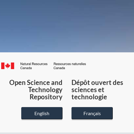
Canada.ca
/
Gouvernement
Open Science and
Dépôt ouvert des
du
Technology
sciences et
Canada
Repository
technologie
English
Français