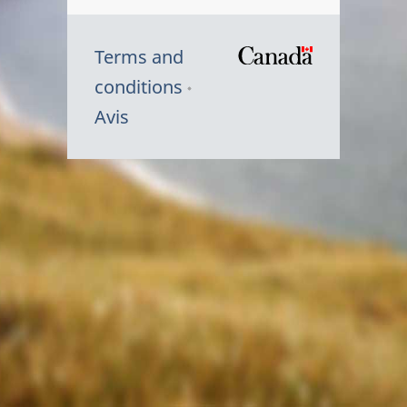
Terms and
/
conditions
Symbole
Avis
du
gouvernem
du
Canada