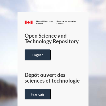
Canada.ca
/
Gouverneme
Open Science and
du
Technology Repository
Canada
English
Dépôt ouvert des
sciences et technologie
Français