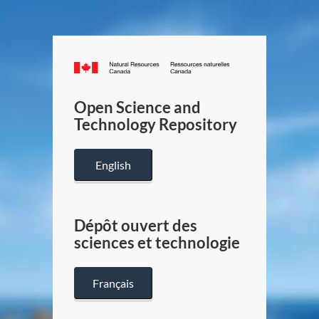
Canada.ca
/
Gouverneme
Open Science and
du
Technology Repository
Canada
English
Dépôt ouvert des
sciences et technologie
Français