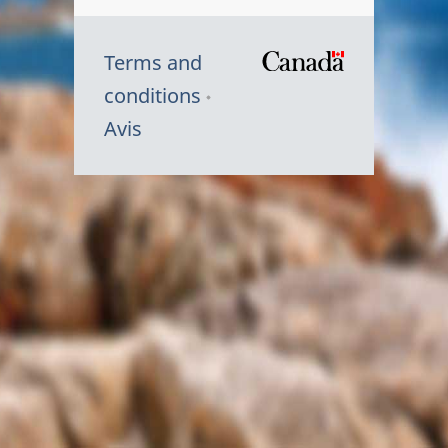
Terms and
/
conditions
Symbole
Avis
du
gouvernem
du
Canada